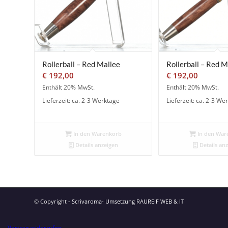
Rollerball – Red Mallee
Rollerball – Red M
€
192,00
€
192,00
Enthält 20% MwSt.
Enthält 20% MwSt.
Lieferzeit: ca. 2-3 Werktage
Lieferzeit: ca. 2-3 We
In den Warenkorb
In den War
Details anzeigen
Details an
© Copyright -
Scrivaroma
-
Umsetzung RAUREIF WEB & IT
Vertrag widerrufen